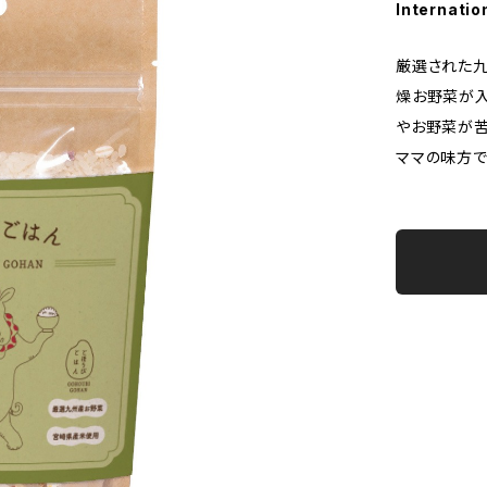
Internatio
厳選された九
燥お野菜が入
やお野菜が
ママの味方で